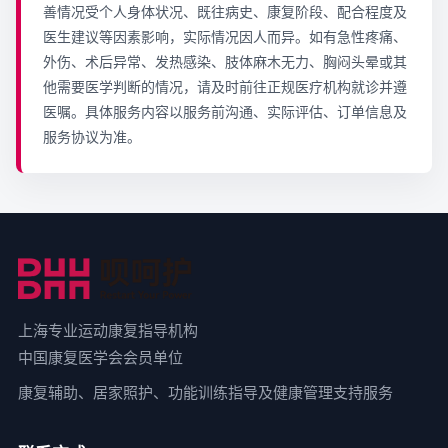
善情况受个人身体状况、既往病史、康复阶段、配合程度及
医生建议等因素影响，实际情况因人而异。如有急性疼痛、
外伤、术后异常、发热感染、肢体麻木无力、胸闷头晕或其
他需要医学判断的情况，请及时前往正规医疗机构就诊并遵
医嘱。具体服务内容以服务前沟通、实际评估、订单信息及
服务协议为准。
上海专业运动康复指导机构
中国康复医学会会员单位
康复辅助、居家照护、功能训练指导及健康管理支持服务