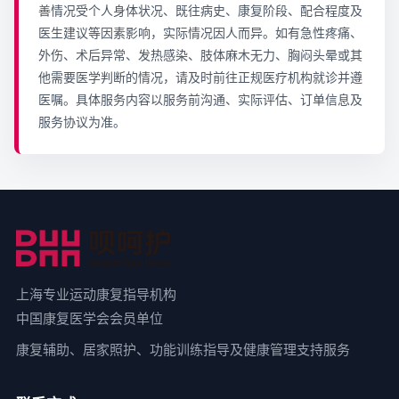
善情况受个人身体状况、既往病史、康复阶段、配合程度及
医生建议等因素影响，实际情况因人而异。如有急性疼痛、
外伤、术后异常、发热感染、肢体麻木无力、胸闷头晕或其
他需要医学判断的情况，请及时前往正规医疗机构就诊并遵
医嘱。具体服务内容以服务前沟通、实际评估、订单信息及
服务协议为准。
上海专业运动康复指导机构
中国康复医学会会员单位
康复辅助、居家照护、功能训练指导及健康管理支持服务