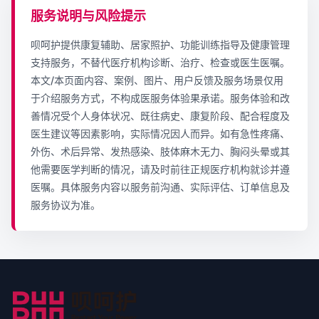
服务说明与风险提示
呗呵护提供康复辅助、居家照护、功能训练指导及健康管理
支持服务，不替代医疗机构诊断、治疗、检查或医生医嘱。
本文/本页面内容、案例、图片、用户反馈及服务场景仅用
于介绍服务方式，不构成医服务体验果承诺。服务体验和改
善情况受个人身体状况、既往病史、康复阶段、配合程度及
医生建议等因素影响，实际情况因人而异。如有急性疼痛、
外伤、术后异常、发热感染、肢体麻木无力、胸闷头晕或其
他需要医学判断的情况，请及时前往正规医疗机构就诊并遵
医嘱。具体服务内容以服务前沟通、实际评估、订单信息及
服务协议为准。