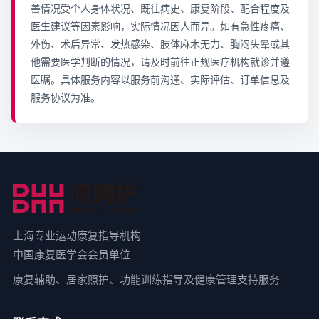
善情况受个人身体状况、既往病史、康复阶段、配合程度及
医生建议等因素影响，实际情况因人而异。如有急性疼痛、
外伤、术后异常、发热感染、肢体麻木无力、胸闷头晕或其
他需要医学判断的情况，请及时前往正规医疗机构就诊并遵
医嘱。具体服务内容以服务前沟通、实际评估、订单信息及
服务协议为准。
上海专业运动康复指导机构
中国康复医学会会员单位
康复辅助、居家照护、功能训练指导及健康管理支持服务