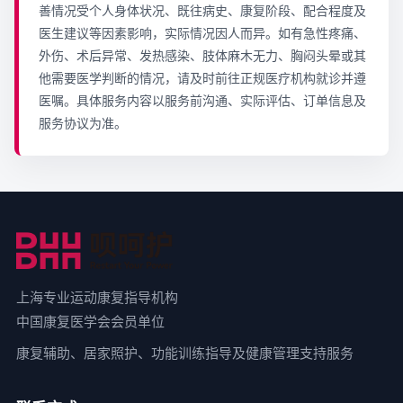
善情况受个人身体状况、既往病史、康复阶段、配合程度及
医生建议等因素影响，实际情况因人而异。如有急性疼痛、
外伤、术后异常、发热感染、肢体麻木无力、胸闷头晕或其
他需要医学判断的情况，请及时前往正规医疗机构就诊并遵
医嘱。具体服务内容以服务前沟通、实际评估、订单信息及
服务协议为准。
上海专业运动康复指导机构
中国康复医学会会员单位
康复辅助、居家照护、功能训练指导及健康管理支持服务