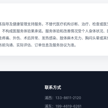
练指导及健康管理支持服务，不替代医疗机构诊断、治疗、检查或医
，不构成医服务体验果承诺。服务体验和改善情况受个人身体状况、
性疼痛、外伤、术后异常、发热感染、肢体麻木无力、胸闷头晕或其
务前沟通、实际评估、订单信息及服务协议为准。
联系方式
浦西：133-8611-2120
浦东：199-4619-6261